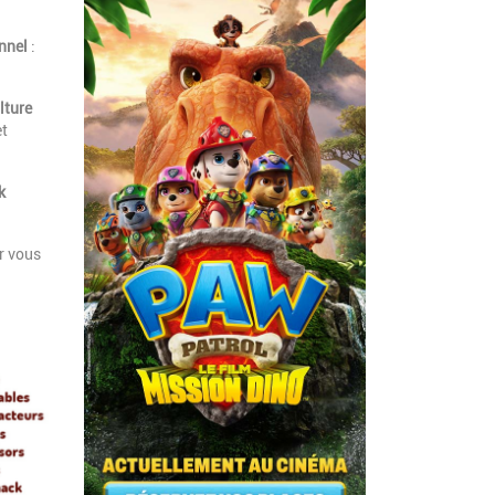
onnel
:
lture
et
k
r vous