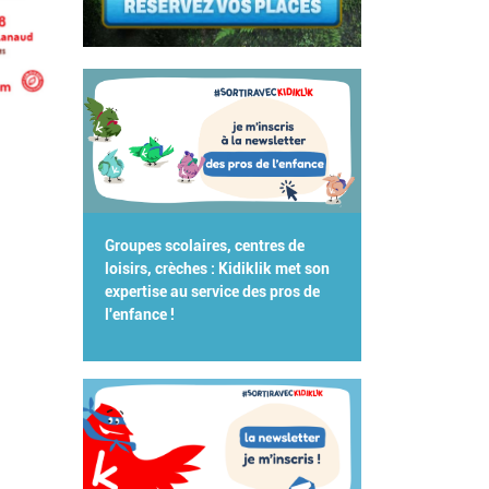
Groupes scolaires, centres de
loisirs, crèches : Kidiklik met son
expertise au service des pros de
l'enfance !