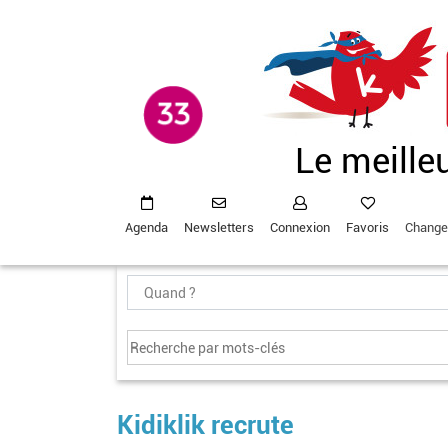
Aller
au
contenu
principal
Le meille
Agenda
Newsletters
Connexion
Favoris
Change
Kidiklik recrute